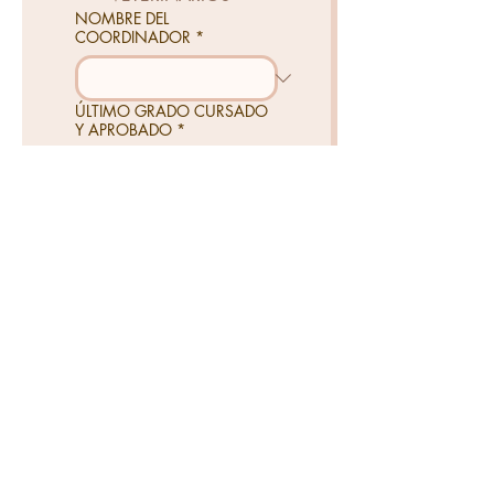
NOMBRE DEL
COORDINADOR
*
ÚLTIMO GRADO CURSADO
Y APROBADO
*
NOVENO
DÉCIMO
UNDÉCIMO
TIPO DE DISCAPACIDAD
*
FÍSICA
AUDITIVA
VISUAL
SORDOCEGUERA
INTELECTUAL
PSICOSOCIAL